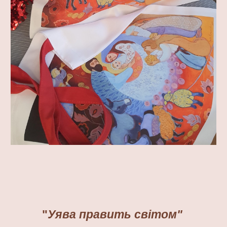
"
Уява править світом"