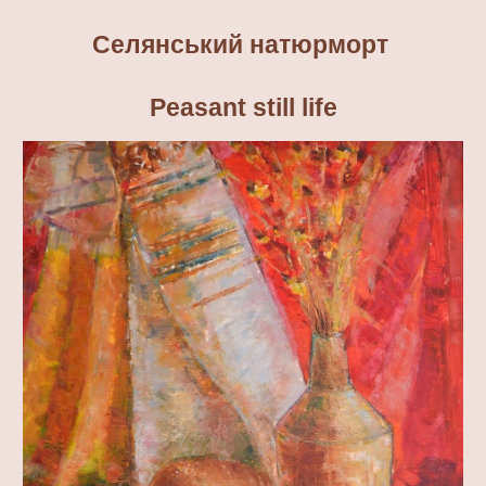
Селянський натюрморт 
Peasant still life