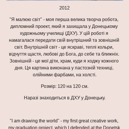
2012
"Я малюю світ" - моя перша велика творча робота, 
дипломний проект, який я захищала у Донецькому 
художньому училищі (ДХУ). У цій роботі я 
намагалася передати свій внутрішний та зовнішній 
світ. Внутрішній світ - це яскраві, теплі кольри, 
відчуття щастя, любові до Бога, до себе та ближніх. 
Зовнішній - це мої діти, храм, куди я ходжу кожного 
дня. Ця картина виконана у пастозній техниці, 
олійними фарбами, на холсті.
Розмір: 120 на 120 см.
Наразі знаходиться в ДХУ у Донецьку.
"I am drawing the world" - my first great creative work, 
my graduation project, which I defended at the Donetsk 