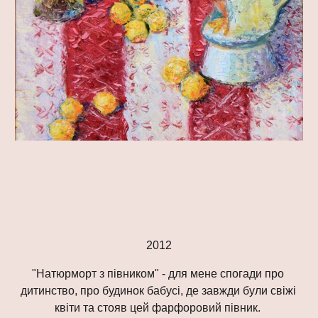
2012
"Натюрморт з півником" - для мене спогади про 
дитинство, про будинок бабусі, де завжди були свіжі 
квіти та стояв цей фарфоровий півник. 