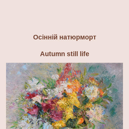
Осінній натюрморт
Autumn still life