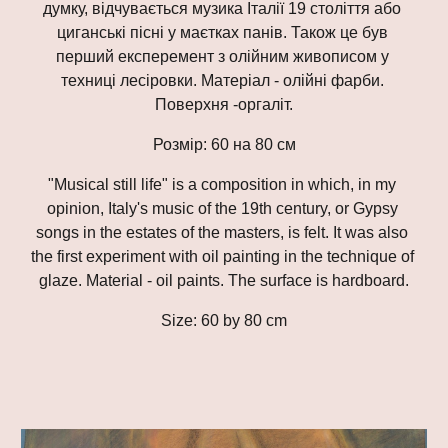
думку, відчувається музика Італії 19 століття або 
циганські пісні у маєтках панів. Також це був 
перший експеремент з олійним живописом у 
техниці лесіровки. Матеріал - олійні фарби. 
Поверхня -оргаліт.
Розмір: 60 на 80 см​
"Musical still life" is a composition in which, in my 
opinion, Italy's music of the 19th century, or Gypsy 
songs in the estates of the masters, is felt. It was also 
the first experiment with oil painting in the technique of 
glaze. Material - oil paints. The surface is hardboard.
Size: 60 by 80 cm