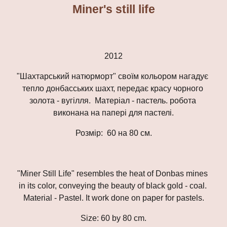
Miner's still life
2012
"Шахтарський натюрморт" своїм кольором нагадує 
тепло донбасських шахт, передає красу чорного 
золота - вугілля.  Матеріал - пастель. робота 
виконана на папері для пастелі.
Розмір:  60 на 80 см.
"Miner Still Life" resembles the heat of Donbas mines 
in its color, conveying the beauty of black gold - coal. 
Material - Pastel. It work done on paper for pastels.
Size: 60 by 80 cm.