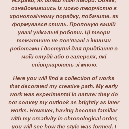
яскраво, як більш пізні твори. Однак, 
ознайомившись із моєю творчістю в 
хронологічному порядку, побачите, як 
формувався стиль. Пропоную вашій 
увазі унікальні роботи. Ці твори 
тематично не пов'язані з іншими 
роботами і доступні для придбання в 
моїй студії або в галереях, які 
співпрацюють зі мною.
Here you will find a collection of works 
that decorated my creative path. My early 
work was experimental in nature: they do 
not convey my outlook as brightly as later 
works. However, having become familiar 
with my creativity in chronological order, 
you will see how the style was formed. I 